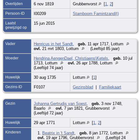
Overlijden
6 nov 1819
Grubbenvorst
[
1
,
2
]
Persoon-ID
I00209
Stamboom Famintzand(t)
Laatst
15 jun 2015
gewijzigd op
Vader
Henricus in het Sandt
,
geb.
11 apr 1717, Lottum
ovl.
21 mrt 1803, Lottum
(Leeftijd 85 jaar)
Moeder
Hendrina AengenDael, Christiaens\Ketels
,
geb.
10 jul
1713, Lottum
ovl.
26 apr 1788, Lottum
(Leeftijd 74 jaar)
Huwelijk
30 aug 1735
Lottum
[
1
]
Gezins-ID
F0107
Gezinsblad
|
Familiekaart
Gezin
Johanna Gertrudis van Soest
,
geb.
3 nov 1748,
Baarlo
ovl.
7 jan 1821, Grubbenvorst
(Leeftijd 72 jaar)
Huwelijk
29 apr 1771
Lottum
[
1
,
2
]
Kinderen
1.
Beatrix in 't Sandt
,
geb.
8 jan 1772, Lottum
ovl.
19 apr 1796, Grubbenvorst
(Leeftijd 24