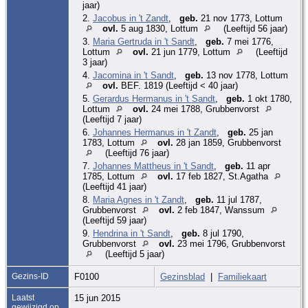
jaar)
2.
Jacobus in 't Zandt
,
geb.
21 nov 1773, Lottum
ovl.
5 aug 1830, Lottum
(Leeftijd 56 jaar)
3.
Maria Gertruda in 't Sandt
,
geb.
7 mei 1776,
Lottum
ovl.
21 jun 1779, Lottum
(Leeftijd
3 jaar)
4.
Jacomina in 't Sandt
,
geb.
13 nov 1778, Lottum
ovl.
BEF. 1819 (Leeftijd < 40 jaar)
5.
Gerardus Hermanus in 't Sandt
,
geb.
1 okt 1780,
Lottum
ovl.
24 mei 1788, Grubbenvorst
(Leeftijd 7 jaar)
6.
Johannes Hermanus in 't Zandt
,
geb.
25 jan
1783, Lottum
ovl.
28 jan 1859, Grubbenvorst
(Leeftijd 76 jaar)
7.
Johannes Mattheus in 't Sandt
,
geb.
11 apr
1785, Lottum
ovl.
17 feb 1827, St.Agatha
(Leeftijd 41 jaar)
8.
Maria Agnes in 't Zandt
,
geb.
11 jul 1787,
Grubbenvorst
ovl.
2 feb 1847, Wanssum
(Leeftijd 59 jaar)
9.
Hendrina in 't Sandt
,
geb.
8 jul 1790,
Grubbenvorst
ovl.
23 mei 1796, Grubbenvorst
(Leeftijd 5 jaar)
Gezins-ID
F0100
Gezinsblad
|
Familiekaart
Laatst
15 jun 2015
gewijzigd op