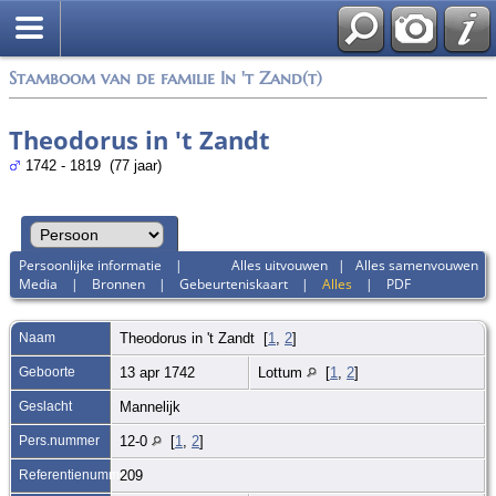
Stamboom van de familie In 't Zand(t)
Theodorus in 't Zandt
1742 - 1819 (77 jaar)
Persoonlijke informatie
|
Alles uitvouwen
|
Alles samenvouwen
Media
|
Bronnen
|
Gebeurteniskaart
|
Alles
|
PDF
Naam
Theodorus
in 't Zandt
[
1
,
2
]
Geboorte
13 apr 1742
Lottum
[
1
,
2
]
Geslacht
Mannelijk
Pers.nummer
12-0
[
1
,
2
]
Referentienummer
209