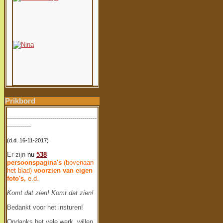
Prikbord
---------------------------------------------
------------
(d.d. 16-11-2017)
Er zijn
nu
538
persoonspagina's
(bovenaan
het blad)
voorzien van eigen
foto's,
e.d.
Komt dat zien!
Komt dat zien!
Bedankt voor het insturen!
Ondanks het vele werk, willen