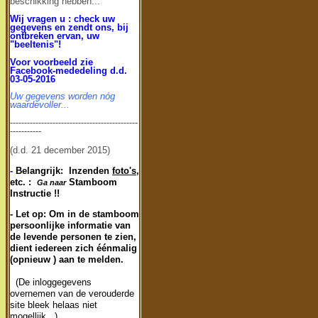
beschikking hebben...
Wij vragen u : check uw
gegevens en zendt ons, bij
ontbreken ervan, uw
"beeltenis"!
Voor voorbeeld zie
Facebook-me
dedeling d.d.
03-05-2016
Uw gegevens worden nóg
waardevoller...
---------------------------------------------
-----------
(d.d. 21 december 2015)
-
Belangrijk: Inzenden
foto's
,
etc. :
Stamboom
Ga naar
Instructie !!
- Let op: Om in de stamboom
persoonlijke informatie van
de levende personen te zien,
dient iedereen zich éénmalig
(opnieuw ) aan te melden.
(De inloggegevens
overnemen van de verouderde
site bleek helaas niet
mogellijk...)