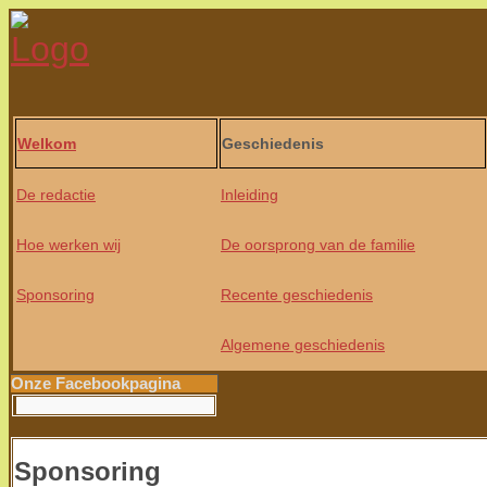
Welkom
Geschiedenis
De redactie
Inleiding
Hoe werken wij
De oorsprong van de familie
Sponsoring
Recente geschiedenis
Algemene geschiedenis
Onze Facebookpagina
Sponsoring