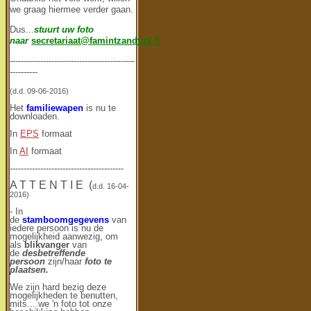
we graag hiermee verder gaan.
Dus...
stuurt uw
foto
naar
secretariaat@famintzandt.nl
!!
---------------------------------------------
----------
(d.d. 09-06-2016)
Het
familiewapen
is nu te
downloaden.
In
EPS
formaat
In
AI
formaat
-----------------------------------------
A T T E N T I E (
d.d. 16-04-
2016)
- In
de
stamboomgegevens
van
iedere persoon is nu de
mogelijkheid aanwezig, om
als
blikvanger
van
de
desbetreffende
persoon
zijn/haar
foto te
plaatsen.
We zijn hard bezig deze
mogelijkheden te benutten,
mits....we 'n foto tot onze