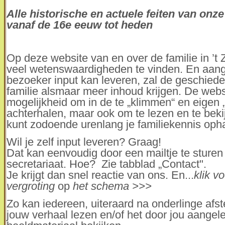
Alle historische en actuele feiten van onze
vanaf de 16e eeuw tot heden
Op deze website van en over de familie in ’t Z
veel wetenswaardigheden te vinden. En aan
bezoeker input kan leveren, zal de geschied
familie alsmaar meer inhoud krijgen. De webs
mogelijkheid om in de te „klimmen“ en eigen „
achterhalen, maar ook om te lezen en te beki
kunt zodoende urenlang je familiekennis oph
Wil je zelf input leveren? Graag!
Dat kan eenvoudig door een mailtje te sturen
secretariaat. Hoe? Zie tabblad „Contact".
Je krijgt dan snel reactie van ons. En...
k
lik v
vergroting
op
het
schema >>>
Zo kan iedereen, uiteraard na onderlinge afs
jouw verhaal lezen en/of het door jou aangel