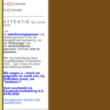
In
EPS
formaat
In
AI
formaat
-----------------------------------------
A T T E N T I E (
d.d. 16-04-
2016)
- In
de
stamboomgegevens
van
iedere persoon is nu de
mogelijkheid aanwezig, om
als
blikvanger
van
de
desbetreffende
persoon
zijn/haar
foto te
plaatsen.
We zijn hard bezig deze
mogelijkheden te benutten,
mits....we 'n foto tot onze
beschikking hebben...
Wij vragen u : check uw
gegevens en zendt ons, bij
ontbreken ervan, uw
"beeltenis"!
Voor voorbeeld zie
Facebook-me
dedeling d.d.
03-05-2016
Uw gegevens worden nóg
waardevoller...
---------------------------------------------