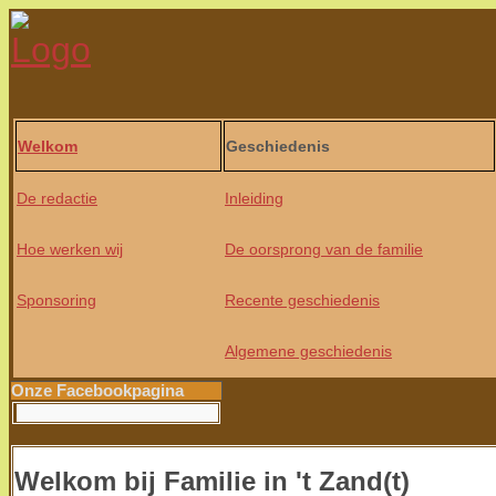
Welkom
Geschiedenis
De redactie
Inleiding
Hoe werken wij
De oorsprong van de familie
Sponsoring
Recente geschiedenis
Algemene geschiedenis
Onze Facebookpagina
Welkom bij Familie in 't Zand(t)