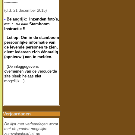
-----------
(d.d. 21 december 2015)
-
Belangrijk: Inzenden
foto's
,
etc. :
Stamboom
Ga naar
Instructie !!
- Let op: Om in de stamboom
persoonlijke informatie van
de levende personen te zien,
dient iedereen zich éénmalig
(opnieuw ) aan te melden.
(De inloggegevens
overnemen van de verouderde
site bleek helaas niet
mogellijk...)
Verjaardagen
De lijst met verjaardagen wordt
met de grootst mogelijke
zorgvuldigheid uit de