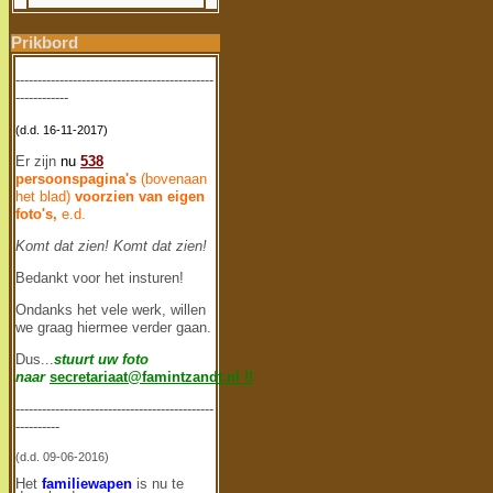
Prikbord
---------------------------------------------
------------
(d.d. 16-11-2017)
Er zijn
nu
538
persoonspagina's
(bovenaan
het blad)
voorzien van eigen
foto's,
e.d.
Komt dat zien!
Komt dat zien!
Bedankt voor het insturen!
Ondanks het vele werk, willen
we graag hiermee verder gaan.
Dus...
stuurt uw
foto
naar
secretariaat@famintzandt.nl
!!
---------------------------------------------
----------
(d.d. 09-06-2016)
Het
familiewapen
is nu te