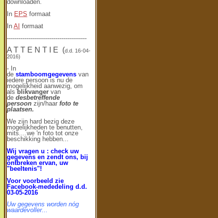
downloaden.
In
EPS
formaat
In
AI
formaat
-----------------------------------------
A T T E N T I E (
d.d. 16-04-
2016)
- In
de
stamboomgegevens
van
iedere persoon is nu de
mogelijkheid aanwezig, om
als
blikvanger
van
de
desbetreffende
persoon
zijn/haar
foto te
plaatsen.
We zijn hard bezig deze
mogelijkheden te benutten,
mits....we 'n foto tot onze
beschikking hebben...
Wij vragen u : check uw
gegevens en zendt ons, bij
ontbreken ervan, uw
"beeltenis"!
Voor voorbeeld zie
Facebook-me
dedeling d.d.
03-05-2016
Uw gegevens worden nóg
waardevoller...