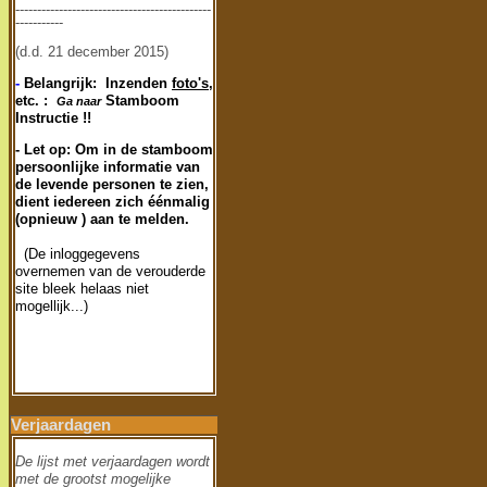
---------------------------------------------
-----------
(d.d. 21 december 2015)
-
Belangrijk: Inzenden
foto's
,
etc. :
Stamboom
Ga naar
Instructie !!
- Let op: Om in de stamboom
persoonlijke informatie van
de levende personen te zien,
dient iedereen zich éénmalig
(opnieuw ) aan te melden.
(De inloggegevens
overnemen van de verouderde
site bleek helaas niet
mogellijk...)
Verjaardagen
De lijst met verjaardagen wordt
met de grootst mogelijke