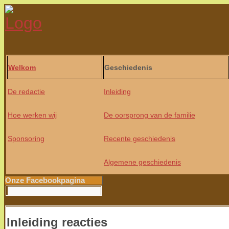
Welkom
Geschiedenis
De redactie
Inleiding
Hoe werken wij
De oorsprong van de familie
Sponsoring
Recente geschiedenis
Algemene geschiedenis
Onze Facebookpagina
Inleiding reacties