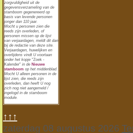
zorgvuldigheid uit de
gegevensverzameling van de
stamboom gegenereerd op
basis van levende personen
jonger dan 110 jaar.
Mocht u personen zien die
reeds zijn overleden, of
personen missen op de lijst
van verjaardagen, meldt dit dan
bij de redactie van deze site.
Verjaardagen, huwelijken en
overlijdens vindt U voortaan
onder het kopje
"Zoek -
Kalender"
in de
Nieuwe
stamboom
op het middenblad.
Mocht U alleen personen in de
lijst zien, die reeds zijn
overleden, dan heeft U nog
zich nog niet aangemeld /
ingelogd in de stamboom
module.
↑↑↑
zaterdag 08 augustus 2026
Te